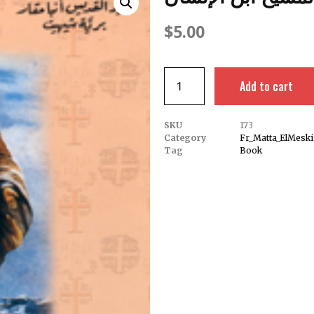
$
5.00
Add to cart
SKU
173
Category
Fr_Matta_ElMesk
Tag
Book