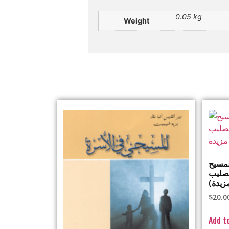
0.05 kg
Weight
لمسيح
لصليب
$
20.0
Add t